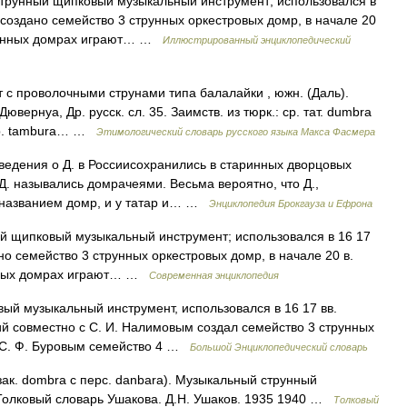
трунный щипковый музыкальный инструмент; использовался в
о создано семейство 3 струнных оркестровых домр, в начале 20
еменных домрах играют… …
Иллюстрированный энциклопедический
с проволочными струнами типа балалайки , южн. (Даль).
ювернуа, Др. русск. сл. 35. Заимств. из тюрк.: ср. тат. dumbra
тур. tambura… …
Этимологический словарь русского языка Макса Фасмера
едения о Д. в Россиисохранились в старинных дворцовых
 Д. назывались домрачеями. Весьма вероятно, что Д.,
 названием домр, и у татар и… …
Энциклопедия Брокгауза и Ефрона
 щипковый музыкальный инструмент; использовался в 16 17
но семейство 3 струнных оркестровых домр, в начале 20 в.
енных домрах играют… …
Современная энциклопедия
й музыкальный инструмент, использовался в 16 17 вв.
ий совместно с С. И. Налимовым создал семейство 3 струнных
с С. Ф. Буровым семейство 4 …
Большой Энциклопедический словарь
к. dombra с перс. danbara). Музыкальный струнный
 Толковый словарь Ушакова. Д.Н. Ушаков. 1935 1940 …
Толковый