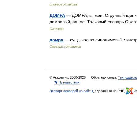
словарь Ушакова
ДОМРА
— ДОМРА, ы, жен. Струнный щипко
домровый, ая, ое. Толковый словарь Ожег
Ожегова
домра
— сущ., кол во синонимов: 1 • инс
Словарь синонимов
© Академик, 2000-2026
Обратная связь:
Техподдерж
👣 Путешествия
Экспорт словарей на сайты
, сделанные на PHP,
Jo