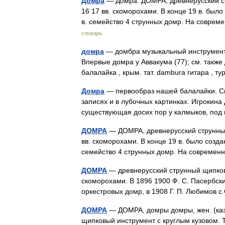
Домра
— Домра. ДОМРА, древнерусский с
16 17 вв. скоморохами. В конце 19 в. был
в. семейство 4 струнных домр. На совр
словарь
домра
— домбра музыкальный инструмент 
Впервые домра у Аввакума (77); см. также Д
балалайка , крым. тат. dambura гитара , 
Домра
— первообраз нашей балалайки. Св
записях и в лубочных картинках. Игрокина
существующая досих пор у калмыков, под
ДОМРА
— ДОМРА, древнерусский струнный
вв. скоморохами. В конце 19 в. было созда
семейство 4 струнных домр. На соврем
ДОМРА
— древнерусский струнный щипковы
скоморохами. В 1896 1900 Ф. С. Пасербск
оркестровых домр, в 1908 Г. П. Любимов 
ДОМРА
— ДОМРА, домры домры, жен. (каза
щипковый инструмент с круглым кузовом.