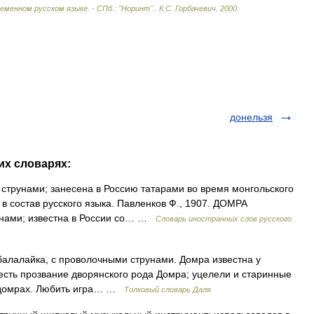
ременном
русском
языке
. -
СПб
.
:
"
Норинт
".
.
К
.
С
.
Горбачевич
.
2000
.
донельзя
их словарях:
струнами; занесена в Россию татарами во время монгольского
в состав русского языка. Павленков Ф., 1907. ДОМРА
унами; известна в России со… …
Словарь иностранных слов русского
балалайка, с проволочными струнами. Домра известна у
есть прозвание дворянского рода Домра; уцелели и старинные
х домрах. Любить игра… …
Толковый словарь Даля