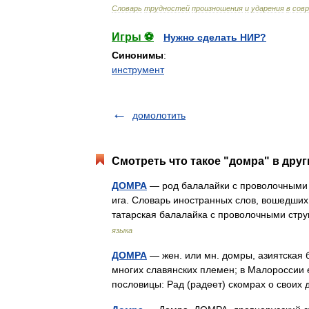
Словарь
трудностей
произношения
и
ударения
в
сов
Игры ⚽
Нужно сделать НИР?
Синонимы
:
инструмент
домолотить
Смотреть что такое "домра" в друг
ДОМРА
— род балалайки с проволочными 
ига. Словарь иностранных слов, вошедших 
татарская балалайка с проволочными стр
языка
ДОМРА
— жен. или мн. домры, азиятская 
многих славянских племен; в Малороссии 
пословицы: Рад (радеет) скомрах о свои