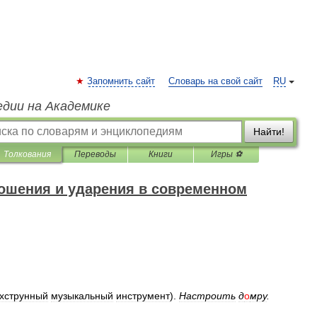
Запомнить сайт
Словарь на свой сайт
RU
едии на Академике
Найти!
Толкования
Переводы
Книги
Игры ⚽
ошения и ударения в современном
хструнный
музыкальный
инструмент
).
Настроить
д
о
мру
.