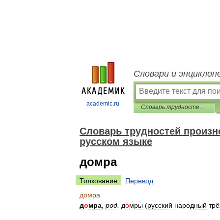
Словари и энциклоп
academic.ru
Словарь трудностей произношения и ударения в современном русском языке
Словарь трудностей произн
русском языке
домра
Толкование
Перевод
домра
д
о
мра
,
род
.
д
о
мры
(
русский
народный
трё